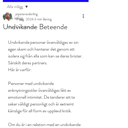
Alla inlägg
ptpetersoderling
Alla inlägg
17 aug. 2024
3 min läsning
Undvikande Beteende
Mina Reflektioner
Undvikande personer överväldigas av sin 
egen skam och hanterar det genom att 
isolera sig från alla som kan se deras brister. 
Särskilt deras partners.
Här är varför:
Personer med undvikande 
anknytningsstilar överväldigas lätt av 
emotionell intimitet. De tenderar att ta 
saker väldigt personligt och är extremt 
känsliga för all form av upplevd kritik.
Om du är i en relation med en undvikande 