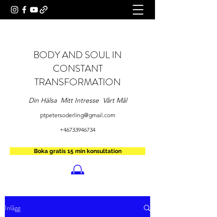
BODY AND SOUL IN
CONSTANT
TRANSFORMATION
Din Hälsa Mitt Intresse Vårt Mål
ptpetersoderling@gmail.com
+46733946734
Boka gratis 15 min konsultation
Inlägg