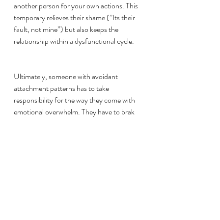
another person for your own actions. This 
temporary relieves their shame (”Its their 
fault, not mine”) but also keeps the 
relationship within a dysfunctional cycle.
Ultimately, someone with avoidant 
attachment patterns has to take 
responsibility for the way they come with 
emotional overwhelm. They have to brak 
the pattern of habitually blaming their 
partner.
And start so sit in the discomfort of: is 
anything they’re saying accurate?
They also have to practice better 
communication and search for solutions 
during isolating themselves (as they did to 
stay safe. In childhood.)