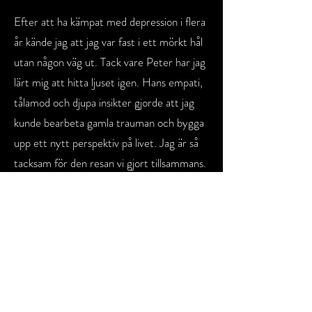
Efter att ha kämpat med depression i flera
år kände jag att jag var fast i ett mörkt hål
utan någon väg ut. Tack vare Peter har jag
lärt mig att hitta ljuset igen. Hans empati,
tålamod och djupa insikter gjorde att jag
kunde bearbeta gamla trauman och bygga
upp ett nytt perspektiv på livet. Jag är så
tacksam för den resan vi gjort tillsammans.
Stefan Persson
Med Peter Söderlings hjälp fick jag
verktygen att våga utmana mina egna