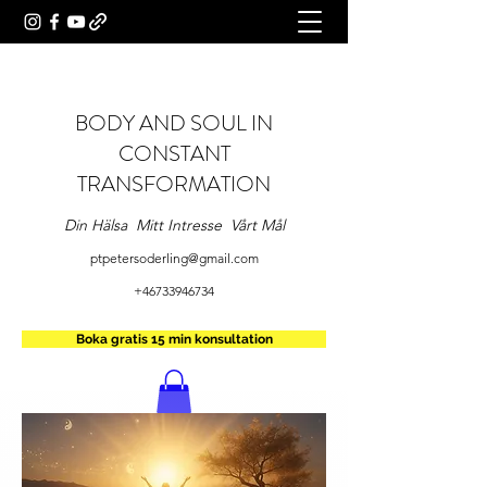
BODY AND SOUL IN
CONSTANT
TRANSFORMATION
Din Hälsa Mitt Intresse Vårt Mål
ptpetersoderling@gmail.com
+46733946734
Boka gratis 15 min konsultation