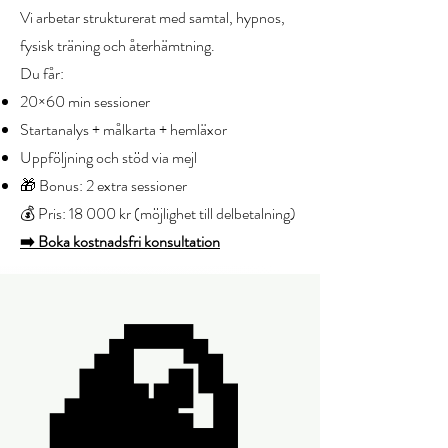
Vi arbetar strukturerat med samtal, hypnos,
fysisk träning och återhämtning.
Du får:
20×60 min sessioner
Startanalys + målkarta + hemläxor
Uppföljning och stöd via mejl
🎁 Bonus: 2 extra sessioner
💰 Pris: 18 000 kr (möjlighet till delbetalning)
➡️ Boka kostnadsfri konsultation
🧠,
🧠,