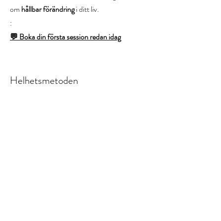
om
hållbar förändring
i ditt liv.
:
💬 Boka din första session redan idag
Helhetsmetoden