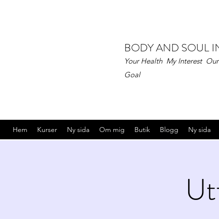
BODY AND SOUL 
Your Health My Interest Our
Goal
Hem
Kurser
Ny sida
Om mig
Butik
Blogg
Ny sida
Ut