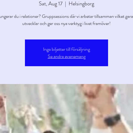
Sat, Aug 17
  |  
Helsingborg
ngerar du i relationer? Gruppsessions där vi arbetar tillsamman vilket gar
utvecklar och ger oss nya verktyg i livet framöver!
Inga biljetter till försäljning
Se andra evenemang