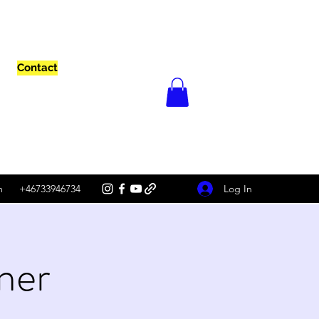
Contact
Log In
m
+46733946734
ner