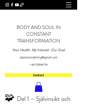
BODY AND SOUL IN
CONSTANT
TRANSFORMATION
Your Health My Interest Our Goal
ptpetersoderling@gmail.com
+46733946734
Contact
🧩
Del 1 – Självinsikt och