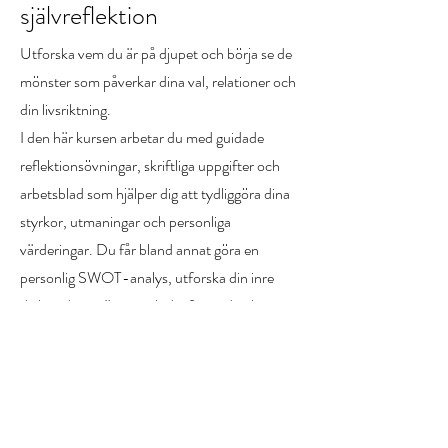
självreflektion
Utforska vem du är på djupet och börja se de
mönster som påverkar dina val, relationer och
din livsriktning.
I den här kursen arbetar du med guidade
reflektionsövningar, skriftliga uppgifter och
arbetsblad som hjälper dig att tydliggöra dina
styrkor, utmaningar och personliga
värderingar. Du får bland annat göra en
personlig SWOT-analys, utforska din inre
dialog, dina gränser och din framtida riktning.
Genom att skriva, reflektera och möta dig
själv med ärlighet skapar du en stabil grund för
fortsatt utveckling – i din egen takt.
Pris: 499:-
"Köp kursen här"