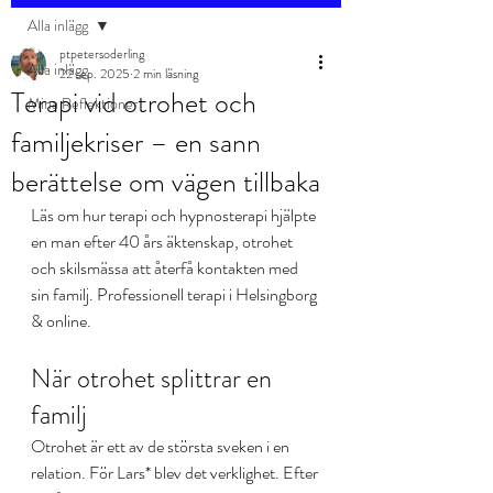
Alla inlägg
ptpetersoderling
Alla inlägg
22 sep. 2025
2 min läsning
Terapi vid otrohet och
Mina Reflektioner
familjekriser – en sann
berättelse om vägen tillbaka
Läs om hur terapi och hypnosterapi hjälpte 
en man efter 40 års äktenskap, otrohet 
och skilsmässa att återfå kontakten med 
sin familj. Professionell terapi i Helsingborg 
& online.
När otrohet splittrar en 
familj
Otrohet är ett av de största sveken i en 
relation. För Lars* blev det verklighet. Efter 