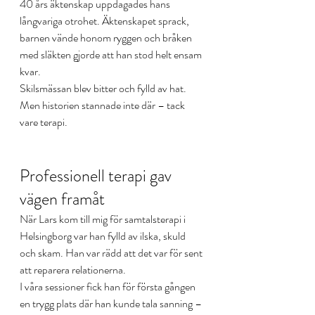
40 års äktenskap uppdagades hans 
långvariga otrohet. Äktenskapet sprack, 
barnen vände honom ryggen och bråken 
med släkten gjorde att han stod helt ensam 
kvar.
Skilsmässan blev bitter och fylld av hat. 
Men historien stannade inte där – tack 
vare terapi.
Professionell terapi gav 
vägen framåt
När Lars kom till mig för samtalsterapi i 
Helsingborg var han fylld av ilska, skuld 
och skam. Han var rädd att det var för sent 
att reparera relationerna.
I våra sessioner fick han för första gången 
en trygg plats där han kunde tala sanning – 