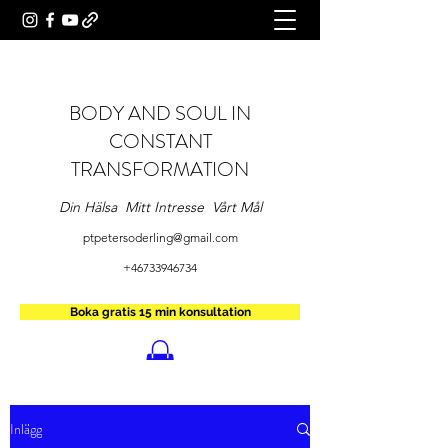
BODY AND SOUL IN
CONSTANT
TRANSFORMATION
Din Hälsa Mitt Intresse Vårt Mål
ptpetersoderling@gmail.com
+46733946734
Boka gratis 15 min konsultation
Inlägg