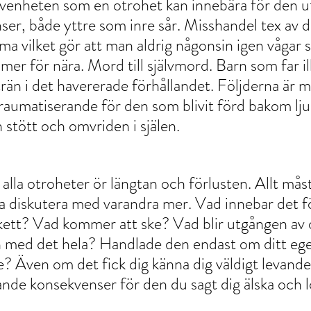
venheten som en otrohet kan innebära för den ut
er, både yttre som inre sår. Misshandel tex av 
ma vilket gör att man aldrig någonsin igen vågar 
r för nära. Mord till självmord. Barn som far il
rän i det havererade förhållandet. Följderna är m
t traumatiserande för den som blivit förd bakom lju
 stött och omvriden i själen.
alla otroheter ör längtan och förlusten. Allt mås
ka diskutera med varandra mer. Vad innebar det f
kett? Vad kommer att ske? Vad blir utgången av
 med det hela? Handlade den endast om ditt ege
e? Även om det fick dig känna dig väldigt levande
nde konsekvenser för den du sagt dig älska och l