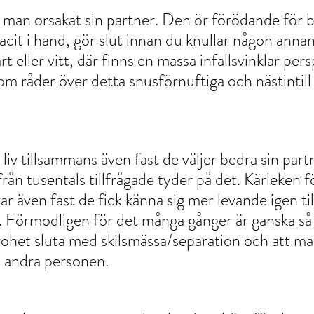
an orsakat sin partner. Den ör förödande för b
acit i hand, gör slut innan du knullar någon annan.
vart eller vitt, där finns en massa infallsvinklar per
m råder över detta snusförnuftiga och nästintill 
liv tillsammans även fast de väljer bedra sin part
från tusentals tillfrågade tyder på det. Kärleken f
var även fast de fick känna sig mer levande igen t
Förmodligen för det många gånger är ganska så 
rohet sluta med skilsmässa/separation och att man
 andra personen.