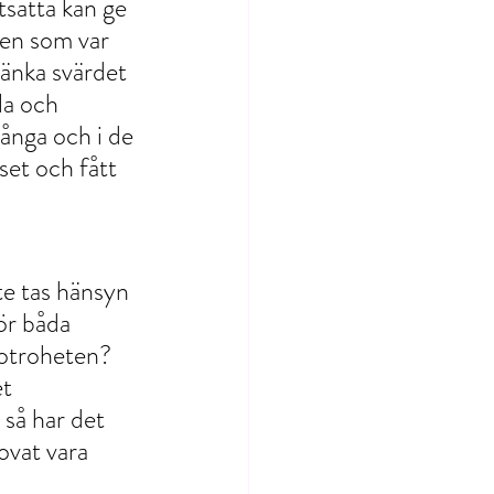
satta kan ge 
den som var 
sänka svärdet 
la och 
ånga och i de 
set och fått 
te tas hänsyn 
ör båda 
 otroheten? 
t 
 så har det 
ovat vara 