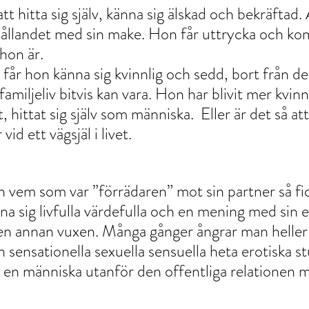
t hitta sig själv, känna sig älskad och bekräftad. 
rhållandet med sin make. Hon får uttrycka och kom
hon är.
 får hon känna sig kvinnlig och sedd, bort från de
amiljeliv bitvis kan vara. Hon har blivit mer kvinn
hittat sig själv som människa.  Eller är det så att
vid ett vägsjäl i livet.
n vem som var ”förrädaren” mot sin partner så fi
a sig livfulla värdefulla och en mening med sin e
n annan vuxen. Många gånger ångrar man heller 
 sensationella sexuella sensuella heta erotiska 
 en människa utanför den offentliga relationen ma