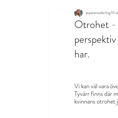
ptpetersoderling
10 o
Otrohet - 
perspektiv 
har.
Vi kan väl vara öv
Tyvärr finns där m
kvinnans otrohet