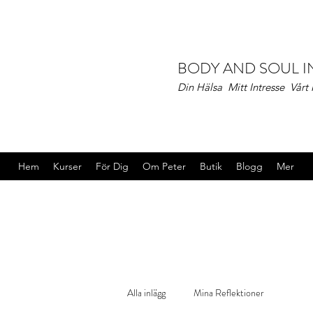
BODY AND SOUL 
Din Hälsa Mitt Intresse Vårt
Hem
Kurser
För Dig
Om Peter
Butik
Blogg
Mer
Alla inlägg
Mina Reflektioner