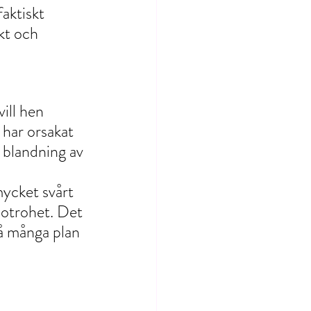
aktiskt 
kt och 
ill hen 
 har orsakat 
 blandning av 
mycket svårt 
 otrohet. Det 
å många plan 