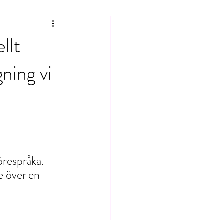
llt
gning vi
örespråka. 
e över en 