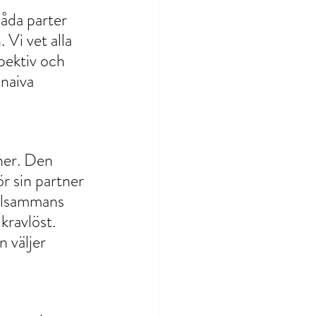
åda parter 
 Vi vet alla 
spektiv och 
naiva 
ner. Den 
ör sin partner 
illsammans 
kravlöst.
 väljer 