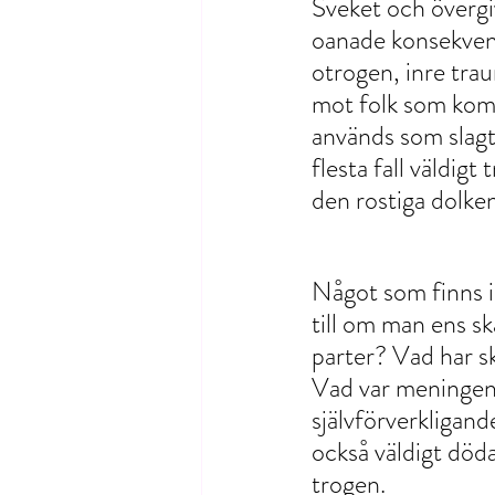
Sveket och övergi
oanade konsekvens
otrogen, inre trau
mot folk som komme
används som slagt
flesta fall väldig
den rostiga dolken
Något som finns i 
till om man ens s
parter? Vad har s
Vad var meningen
självförverkligand
också väldigt döda
trogen.