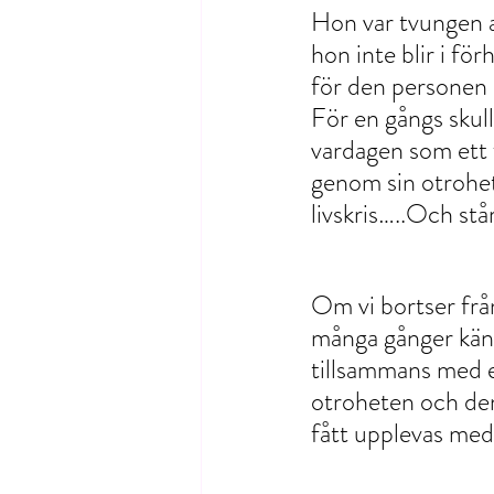
Hon var tvungen at
hon inte blir i fö
för den personen 
För en gångs skull
vardagen som ett f
genom sin otrohet, 
livskris…..Och står 
Om vi bortser frå
många gånger känn
tillsammans med e
otroheten och den
fått upplevas med