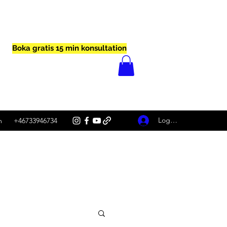
Boka gratis 15 min konsultation
Logga in
m
+46733946734