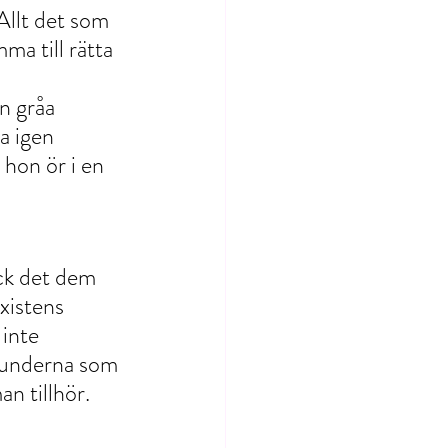
Allt det som 
ma till rätta 
n gråa 
a igen 
 hon ör i en 
ck det dem 
xistens 
inte 
stunderna som 
n tillhör.