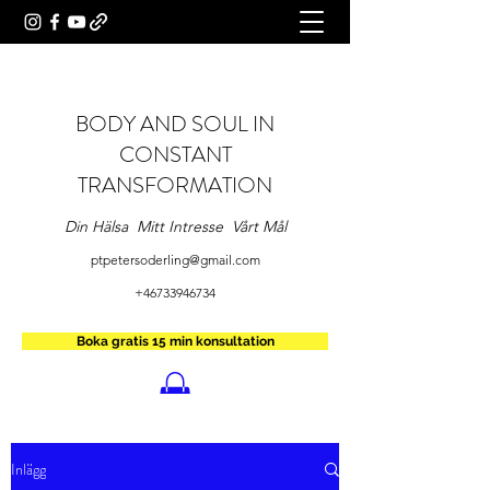
BODY AND SOUL IN
CONSTANT
TRANSFORMATION
Din Hälsa Mitt Intresse Vårt Mål
ptpetersoderling@gmail.com
+46733946734
Boka gratis 15 min konsultation
Inlägg