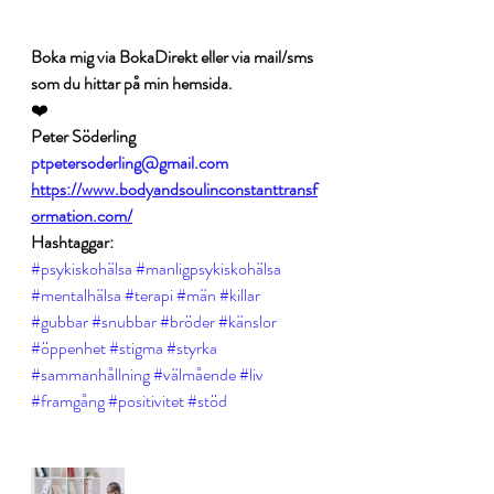
Boka mig via BokaDirekt eller via mail/sms 
som du hittar på min hemsida.
❤️
Peter Söderling
ptpetersoderling@gmail.com
https://www.bodyandsoulinconstanttransf
ormation.com/
Hashtaggar:
#psykiskohälsa
#manligpsykiskohälsa
#mentalhälsa
#terapi
#män
#killar
#gubbar
#snubbar
#bröder
#känslor
#öppenhet
#stigma
#styrka
#sammanhållning
#välmående
#liv
#framgång
#positivitet
#stöd