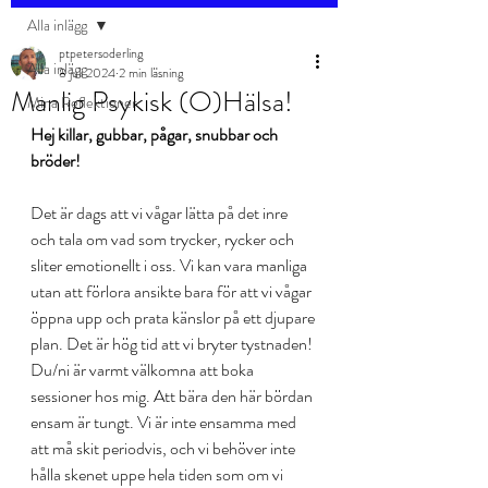
Alla inlägg
ptpetersoderling
Alla inlägg
8 juli 2024
2 min läsning
Manlig Psykisk (O)Hälsa!
Mina Reflektioner
Hej killar, gubbar, pågar, snubbar och 
bröder!
Det är dags att vi vågar lätta på det inre 
och tala om vad som trycker, rycker och 
sliter emotionellt i oss. Vi kan vara manliga 
utan att förlora ansikte bara för att vi vågar 
öppna upp och prata känslor på ett djupare 
plan. Det är hög tid att vi bryter tystnaden!
Du/ni är varmt välkomna att boka 
sessioner hos mig. Att bära den här bördan 
ensam är tungt. Vi är inte ensamma med 
att må skit periodvis, och vi behöver inte 
hålla skenet uppe hela tiden som om vi 