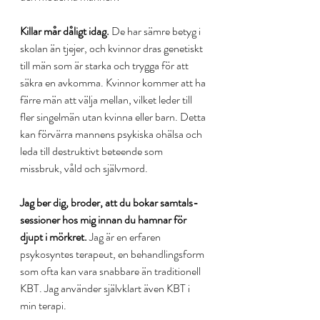
Killar mår dåligt idag.
 De har sämre betyg i 
skolan än tjejer, och kvinnor dras genetiskt 
till män som är starka och trygga för att 
säkra en avkomma. Kvinnor kommer att ha 
färre män att välja mellan, vilket leder till 
fler singelmän utan kvinna eller barn. Detta 
kan förvärra mannens psykiska ohälsa och 
leda till destruktivt beteende som 
missbruk, våld och självmord.
Jag ber dig, broder, att du bokar samtals-
sessioner hos mig innan du hamnar för 
djupt i mörkret.
 Jag är en erfaren 
psykosyntes terapeut, en behandlingsform 
som ofta kan vara snabbare än traditionell 
KBT. Jag använder självklart även KBT i 
min terapi.