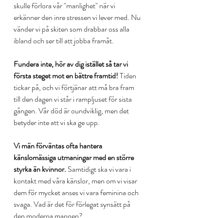
skulle förlora vår "manlighet" när vi 
erkänner den inre stressen vi lever med. Nu 
vänder vi på skiten som drabbar oss alla 
ibland och ser till att jobba framåt.
Fundera inte, hör av dig istället så tar vi 
första steget mot en bättre framtid!
 Tiden 
tickar på, och vi förtjänar att må bra fram 
till den dagen vi står i rampljuset för sista 
gången. Vår död är oundviklig, men det 
betyder inte att vi ska ge upp.
Vi män förväntas ofta hantera 
känslomässiga utmaningar med en större 
styrka än kvinnor.
 Samtidigt ska vi vara i 
kontakt med våra känslor, men om vi visar 
dem för mycket anses vi vara feminina och 
svaga. Vad är det för förlegat synsätt på 
den moderna mannen?