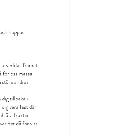
t och hoppas 
n utvecklas framåt 
å för oss massa 
örstöra andras 
ig tillbaka i 
 dig vara fast där. 
ch äta frukter 
ar det då för vits 