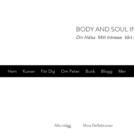
BODY AND SOUL 
Din Hälsa Mitt Intresse Vårt
Hem
Kurser
För Dig
Om Peter
Butik
Blogg
Mer
Alla inlägg
Mina Reflektioner