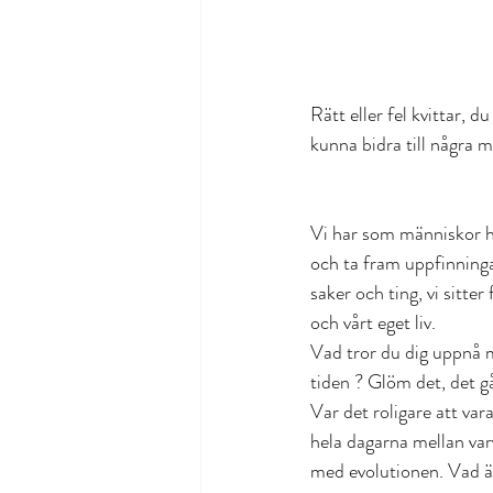
Rätt eller fel kvittar, d
kunna bidra till några 
Vi har som människor ha
och ta fram uppfinningar
saker och ting, vi sitte
och vårt eget liv.
Vad tror du dig uppnå m
tiden ? Glöm det, det går
Var det roligare att var
hela dagarna mellan var
med evolutionen. Vad är d