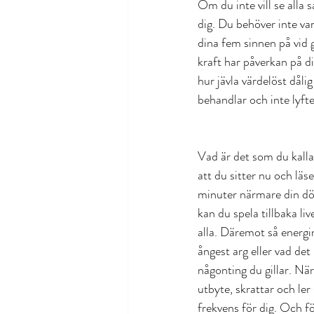
Om du inte vill se alla 
dig. Du behöver inte va
dina fem sinnen på vid g
kraft har påverkan på di
hur jävla värdelöst dåli
behandlar och inte lyfte
Vad är det som du kallar
att du sitter nu och läser
minuter närmare din död 
kan du spela tillbaka li
alla. Däremot så energin
ångest arg eller vad det
någonting du gillar. Nä
utbyte, skrattar och ler
frekvens för dig. Och f