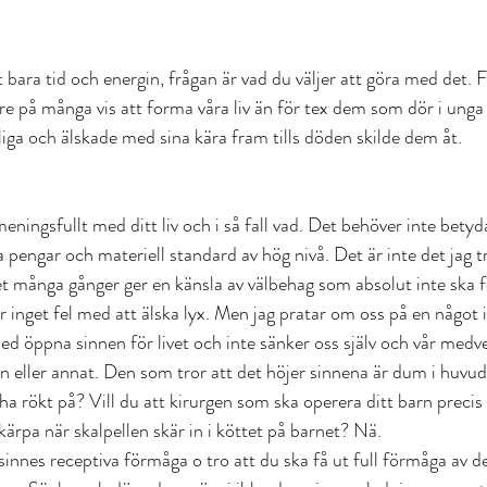
 bara tid och energin, frågan är vad du väljer att göra med det. F
re på många vis att forma våra liv än för tex dem som dör i unga 
liga och älskade med sina kära fram tills döden skilde dem åt. 
eningsfullt med ditt liv och i så fall vad. Det behöver inte bety
engar och materiell standard av hög nivå. Det är inte det jag tro
t många gånger ger en känsla av välbehag som absolut inte ska f
r inget fel med att älska lyx. Men jag pratar om oss på en något 
med öppna sinnen för livet och inte sänker oss själv och vår med
 eller annat. Den som tror att det höjer sinnena är dum i huvudet
a rökt på? Vill du att kirurgen som ska operera ditt barn precis 
skärpa när skalpellen skär in i köttet på barnet? Nä.
sinnes receptiva förmåga o tro att du ska få ut full förmåga av 