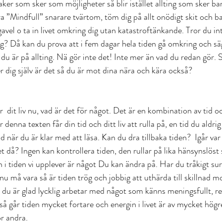
saker som sker som möjligheter så blir istället allting som sker b
ra ”Mindfull” snarare tvärtom, töm dig på allt onödigt skit och 
avel o ta in livet omkring dig utan katastroftänkande. Tror du in
g? Då kan du prova att i fem dagar hela tiden gå omkring och säga 
g du är på allting. Nä gör inte det! Inte mer än vad du redan gör.
r dig själv är det så du är mot dina nära och kära också? 
  dit liv nu, vad är det för något. Det är en kombination av tid o
 denna texten får din tid och ditt liv att rulla på, en tid du aldrig 
när du är klar med att läsa. Kan du dra tillbaka tiden?  Igår var 
vet då? Ingen kan kontrollera tiden, den rullar på lika hänsynslöst
 i tiden vi upplever är något Du kan ändra på. Har du tråkigt sur 
 nu må vara så är tiden trög och jobbig att uthärda till skillnad m
r du är glad lycklig arbetar med något som känns meningsfullt, r
 så går tiden mycket fortare och energin i livet är av mycket högr
ör andra.