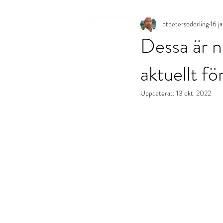
ptpetersoderling
16 j
Dessa är n
aktuellt f
Uppdaterat:
13 okt. 2022