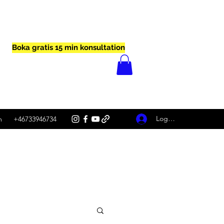
Boka gratis 15 min konsultation
Logga in
m
+46733946734