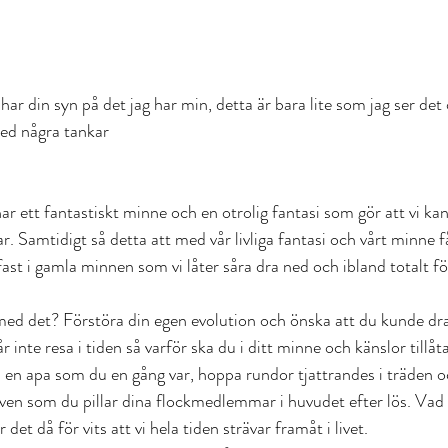
u har din syn på det jag har min, detta är bara lite som jag ser de
med några tankar
r ett fantastiskt minne och en otrolig fantasi som gör att vi ka
. Samtidigt så detta att med vår livliga fantasi och vårt minne f
r fast i gamla minnen som vi låter såra dra ned och ibland totalt f
ed det? Förstöra din egen evolution och önska att du kunde dra d
 inte resa i tiden så varför ska du i ditt minne och känslor tillåta
a en apa som du en gång var, hoppa rundor tjattrandes i träden o
ven som du pillar dina flockmedlemmar i huvudet efter lös. Vad v
et då för vits att vi hela tiden strävar framåt i livet.