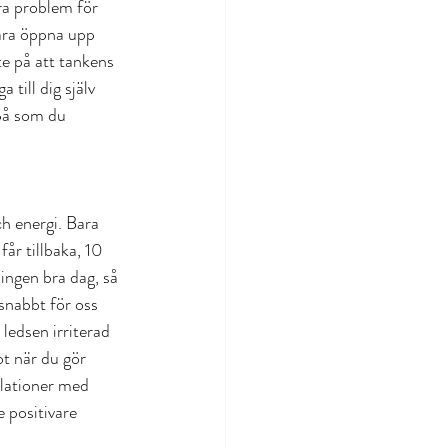
ara problem för 
bara öppna upp 
te på att tankens 
till dig själv 
 Så som du 
ch energi. Bara 
får tillbaka, 10 
ingen bra dag, så 
 snabbt för oss 
ledsen irriterad  
ot när du gör 
elationer med 
e positivare 