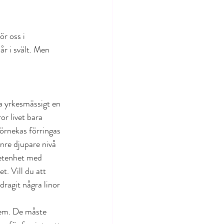
ör oss i 
år i svält. Men 
da yrkesmässigt en 
r livet bara 
örnekas förringas 
inre djupare nivå 
vetenhet med 
. Vill du att 
dragit några linor 
dem. De måste 